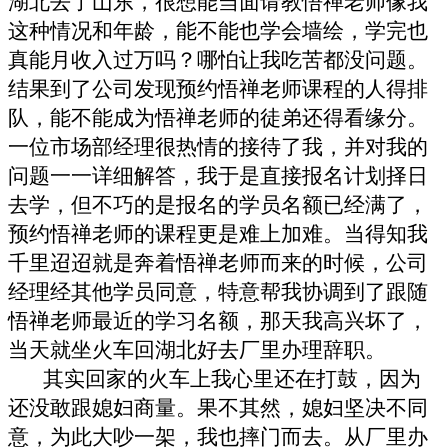
湖北去了山东，很想能当面请教悟禅老师像我
这种情况和年龄，能不能也学会墙绘，学完也
真能月收入过万吗？哪怕让我吃苦都没问题。
结果到了公司发现预约悟禅老师课程的人得排
队，能不能成为悟禅老师的徒弟还得看缘分。
一位市场部经理很热情的接待了我，并对我的
问题一一详细解答，我于是直接报名计划择日
去学，但不巧的是报名的学员名额已经满了，
预约悟禅老师的课程更是难上加难。当得知我
千里迢迢就是奔着悟禅老师而来的时候，公司
经理经其他学员同意，特意帮我协调到了跟随
悟禅老师最近的学习名额，那天我高兴坏了，
当天就坐火车回湖北好去厂里办理辞职。
其实回家的火车上我心里还在打鼓，因为
还没敢跟媳妇商量。果不其然，媳妇坚决不同
意，为此大吵一架，我也摔门而去。从厂里办