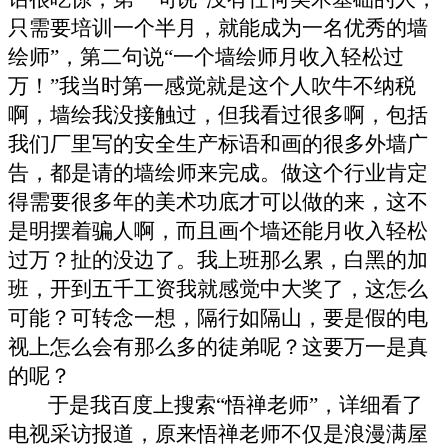
只需要培训一个半月，就能成为一名优秀的墙
绘师
”
，第二句说
“
一个墙绘师月收入轻松过
万！
”
我当时第一感觉就是这个人吹牛不纳税
啊，墙绘我没接触过，但我看过很多啊，包括
我们厂里写的安全生产标语和画的很多外墙广
告，都是请的墙绘师来完成。做这个行业肯定
得需要很多年的美术功底才可以做的来，这不
是明摆着骗人啊，而且画个墙还能月收入轻松
过万？扯的没边了。我上班那么累，白黑的加
班，开到五千工资我就感觉中大奖了，这怎么
可能？可转念一想，隔行如隔山，要是假的电
视上怎么会有那么多的徒弟呢？这要万一是真
的呢？
于是我百度上搜索
“
悟禅老师
”
，详细看了
电视采访报道，原来悟禅老师不仅是浪漫满屋