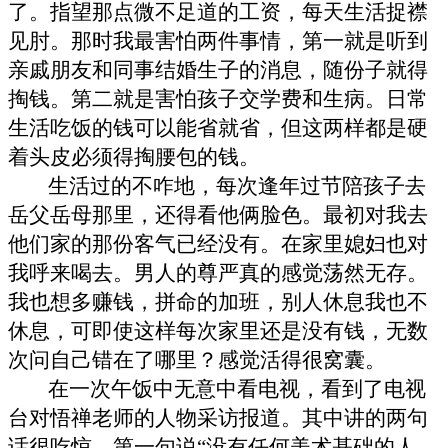
了。指望那点微不足道的工资，每天生活捉襟
见肘。那时我最害怕两件事情，第一就是听到
亲戚朋友和同事结婚生子的消息，随份子就得
掏钱。第二就是害怕孩子交学费和生病。日常
生活吃饭的钱可以能省就省，但这两样都是硬
着头皮必须得掏腰包的钱。
生活过的不咋地，每次逢年过节陪孩子去
岳父岳母那里，还得看他俩脸色。最初对我去
他们家的那份客气已经没有。在家里媳妇也对
我呼来喝去。男人的尊严真的感觉荡然无存。
我也想多赚钱，拼命的加班，别人休息我也不
休息，可即使这样每次家里还是没有钱，无数
次问自己错在了哪里？感觉活得很窝囊。
在一次午饭中无意中看电视，看到了电视
台对悟禅老师的人物采访报道。其中讲的两句
话很吃惊，第一句说
“
没有任何美术基础的人，