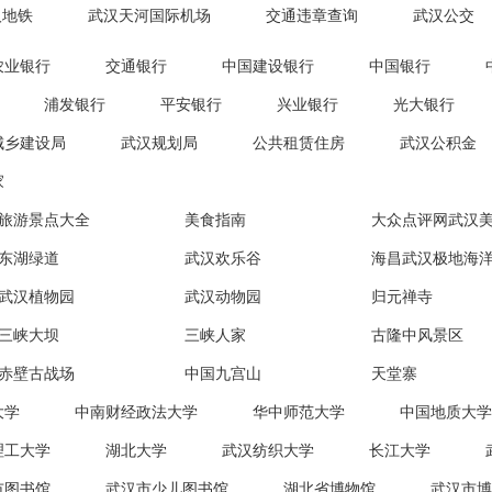
汉地铁
武汉天河国际机场
交通违章查询
武汉公交
农业银行
交通银行
中国建设银行
中国银行
浦发银行
平安银行
兴业银行
光大银行
城乡建设局
武汉规划局
公共租赁住房
武汉公积金
家
旅游景点大全
美食指南
大众点评网武汉
东湖绿道
武汉欢乐谷
海昌武汉极地海
武汉植物园
武汉动物园
归元禅寺
三峡大坝
三峡人家
古隆中风景区
赤壁古战场
中国九宫山
天堂寨
大学
中南财经政法大学
华中师范大学
中国地质大学
理工大学
湖北大学
武汉纺织大学
长江大学
市图书馆
武汉市少儿图书馆
湖北省博物馆
武汉市博