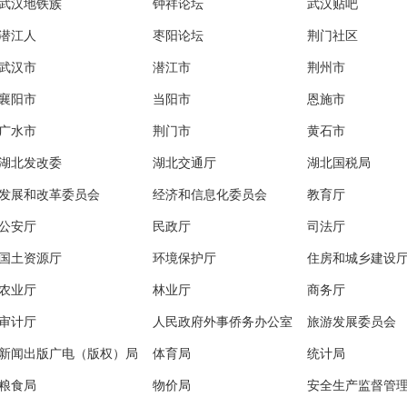
武汉地铁族
钟祥论坛
武汉贴吧
潜江人
枣阳论坛
荆门社区
武汉市
潜江市
荆州市
襄阳市
当阳市
恩施市
广水市
荆门市
黄石市
湖北发改委
湖北交通厅
湖北国税局
发展和改革委员会
经济和信息化委员会
教育厅
公安厅
民政厅
司法厅
国土资源厅
环境保护厅
住房和城乡建设
农业厅
林业厅
商务厅
审计厅
人民政府外事侨务办公室
旅游发展委员会
新闻出版广电（版权）局
体育局
统计局
粮食局
物价局
安全生产监督管