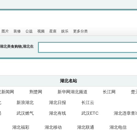
图片
装修
公益
视频
星座
娱乐
更多分类
湖北名站
汉新闻网
荆楚网
新华网湖北频道
长江网
楚
北
新浪湖北
湖北日报
长江云
局
武汉燃气
湖北有线
武汉ETC
湖北违章查
湖北福彩
湖北移动
湖北联通
湖北电信