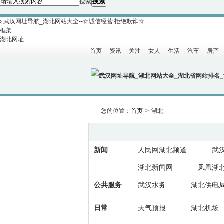
搜索
搜索
›
武汉网址导航_湖北网站大全--☆诚信经营 拒绝欺诈☆
框架
湖北网址
首页
资讯
关注
女人
生活
汽车
房产
湖北
您的位置：
首页
>
湖北
新闻
人民网湖北频道
武
湖北新闻网
凤凰湖
公共服务
武汉水务
湖北供电
日常
天气预报
湖北机场