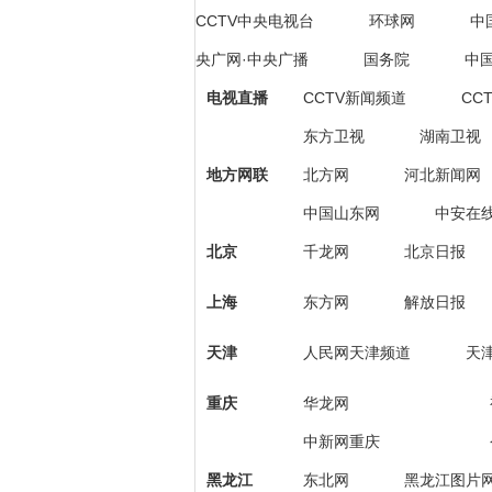
CCTV中央电视台
环球网
中
央广网·中央广播
国务院
中
电视直播
CCTV新闻频道
CC
东方卫视
湖南卫视
地方网联
北方网
河北新闻网
中国山东网
中安在
北京
千龙网
北京日报
上海
东方网
解放日报
天津
人民网天津频道
天
重庆
华龙网
中新网重庆
黑龙江
东北网
黑龙江图片