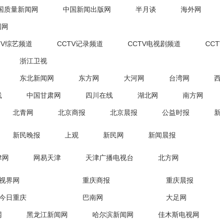
国质量新闻网
中国新闻出版网
半月谈
海外网
国网
TV综艺频道
CCTV记录频道
CCTV电视剧频道
CC
浙江卫视
东北新闻网
东方网
大河网
台湾网
线
中国甘肃网
四川在线
湖北网
南方网
北青网
北京商报
北京晨报
公益时报
新民晚报
上观
新民网
新闻晨报
津网
网易天津
天津广播电视台
北方网
视界网
重庆商报
重庆晨报
今日重庆
巴南网
大足网
网
黑龙江新闻网
哈尔滨新闻网
佳木斯电视网