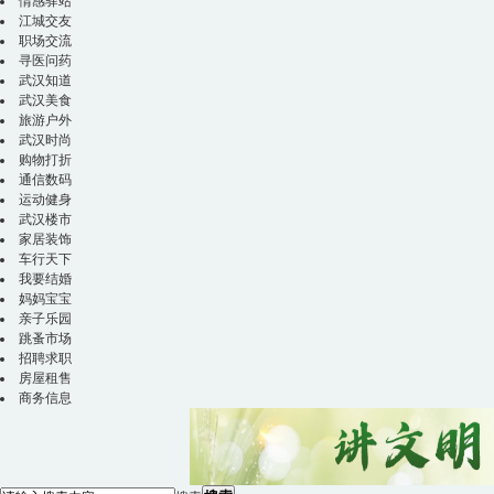
情感驿站
江城交友
职场交流
寻医问药
武汉知道
武汉美食
旅游户外
武汉时尚
购物打折
通信数码
运动健身
武汉楼市
家居装饰
车行天下
我要结婚
妈妈宝宝
亲子乐园
跳蚤市场
招聘求职
房屋租售
商务信息