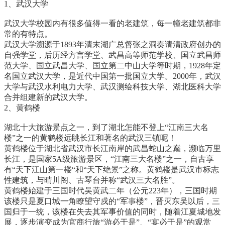
1、武汉大学
武汉大学校园内有很多值得一看的老建筑，每一幢老建筑都非
常的有特点。
武汉大学溯源于1893年清末湖广总督张之洞奏请清政府创办的
自强学堂，后历经方言学堂、武昌高等师范学校、国立武昌师
范大学、国立武昌大学、国立第二中山大学等时期，1928年定
名国立武汉大学，是近代中国第一批国立大学。2000年，武汉
大学与武汉水利电力大学、武汉测绘科技大学、湖北医科大学
合并组建新的武汉大学。
2、黄鹤楼
湖北十大旅游景点之一，到了湖北怎能不登上“江南三大名
楼”之一的黄鹤楼远眺长江和著名的武汉三镇呢！
黄鹤楼位于湖北省武汉市长江南岸的武昌蛇山之巅，濒临万里
长江，是国家5A级旅游景区，“江南三大名楼”之一，自古享
有“天下江山第一楼“和“天下绝景”之称。黄鹤楼是武汉市标志
性建筑，与晴川阁、古琴台并称“武汉三大名胜”。
黄鹤楼始建于三国时代吴黄武二年（公元223年），三国时期
该楼只是夏口城一角瞭望守戍的“军事楼”，晋灭东吴以后，三
国归于一统，该楼在失去其军事价值的同时，随着江夏城地发
展，逐步演变成为官商行旅“游必于是”、“宴必于是”的观赏