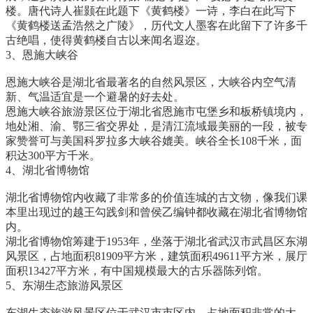
楼。唐代诗人崔颢在此题下《黄鹤楼》一诗，李白在此写下
《黄鹤楼送孟浩然之广陵》，历代文人墨客在此留下了许多千
古绝唱，使得黄鹤楼自古以来闻名遐迩。
3、恩施大峡谷
恩施大峡谷是湖北省最著名的自然风景区，大峡谷内空气清
新、气温适宜是一个避暑的好去处。
恩施大峡谷旅游景区位于湖北省恩施市屯堡乡和板桥镇境内，
地处湘、渝、鄂三省交界处，是清江流域最美丽的一段，被专
家赞誉可与美国科罗拉多大峡谷媲美。峡谷全长108千米，面
积达300平方千米。
4、湖北省博物馆
湖北省博物馆内收藏了非常多的价值连城的古文物，像我们课
本里出现过的越王勾践剑和曾侯乙编钟都收藏在湖北省博物馆
内。
湖北省博物馆筹建于1953年，坐落于湖北省武汉市武昌区东湖
风景区，占地面积81909平方米，建筑面积49611平方米，展厅
面积13427平方米，有中国规模最大的古乐器陈列馆。
5、东湖生态旅游风景区
东湖生态旅游风景区位于武汉市市区内，占地面积非常的大，