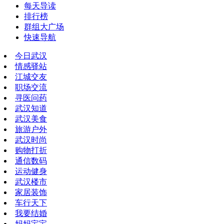
每天导读
排行榜
群组大广场
快速导航
今日武汉
情感驿站
江城交友
职场交流
寻医问药
武汉知道
武汉美食
旅游户外
武汉时尚
购物打折
通信数码
运动健身
武汉楼市
家居装饰
车行天下
我要结婚
妈妈宝宝