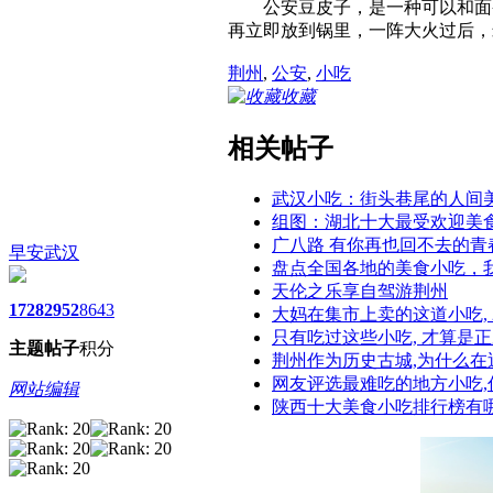
公安豆皮子，是一种可以和面条
再立即放到锅里，一阵大火过后，
荆州
,
公安
,
小吃
收藏
相关帖子
武汉小吃：街头巷尾的人间
组图：湖北十大最受欢迎美食
广八路 有你再也回不去的青
早安武汉
盘点全国各地的美食小吃，
天伦之乐享自驾游荆州
1728
2952
8643
大妈在集市上卖的这道小吃, 
只有吃过这些小吃, 才算是正
主题
帖子
积分
荆州作为历史古城,为什么在
网友评选最难吃的地方小吃,
网站编辑
陕西十大美食小吃排行榜有