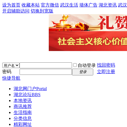
设为首页
收藏本站
官方微信
武汉生活
墙体广告
湖北资讯
武汉
开启辅助访问
切换到宽版
找回密码
自动登录
密码
立即注册
登录
快捷导航
湖北网门户
Portal
湖北论坛
BBS
本地资讯
商讯推荐
生活指南
分类信息
精彩网址