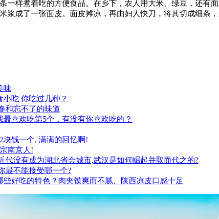
一样煮着吃的方便食品。在乡下，农人用大米、绿豆，还有面
米浆成了一张面皮。面皮摊凉，再由妇人快刀，将其切成细条，
美味
小吃 你吃过几种？
春和忘不了的味道
我最喜欢吃第5个，有没有你喜欢吃的？
2块钱一个, 满满的回忆啊!
宗南京人!
近代没有成为湖北省会城市,武汉是如何崛起并取而代之的?
你最不能接受哪一个?
哪些好吃的特色？肉夹馍爽而不腻、陕西凉皮口感十足