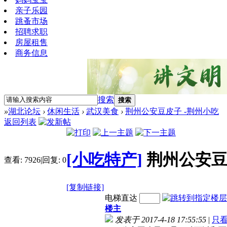
亲子乐园
跳蚤市场
招聘求职
房屋租售
商务信息
搜索
搜索
»
湖北论坛
›
休闲生活
›
武汉美食
›
荆州公安豆皮子 -荆州小吃
返回列表
[小吃特产]
荆州公安豆
查看:
7926
|
回复:
0
[复制链接]
电梯直达
楼主
发表于 2017-4-18 17:55:55
|
只