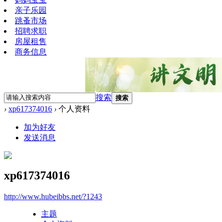
亲子乐园
跳蚤市场
招聘求职
房屋租售
商务信息
搜索
搜索
›
xp617374016
›
个人资料
加为好友
发送消息
xp617374016
http://www.hubeibbs.net/?1243
主题