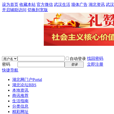
设为首页
收藏本站
官方微信
武汉生活
墙体广告
湖北资讯
武汉
开启辅助访问
切换到宽版
找回密码
自动登录
密码
立即注册
登录
快捷导航
湖北网门户
Portal
湖北论坛
BBS
本地资讯
商讯推荐
生活指南
分类信息
精彩网址