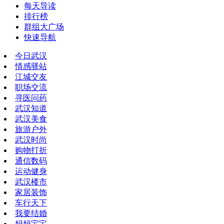
每天导读
排行榜
群组大广场
快速导航
今日武汉
情感驿站
江城交友
职场交流
寻医问药
武汉知道
武汉美食
旅游户外
武汉时尚
购物打折
通信数码
运动健身
武汉楼市
家居装饰
车行天下
我要结婚
妈妈宝宝