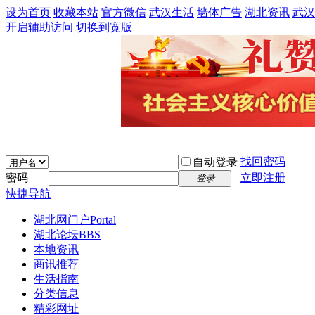
设为首页
收藏本站
官方微信
武汉生活
墙体广告
湖北资讯
武汉
开启辅助访问
切换到宽版
找回密码
自动登录
密码
立即注册
登录
快捷导航
湖北网门户
Portal
湖北论坛
BBS
本地资讯
商讯推荐
生活指南
分类信息
精彩网址