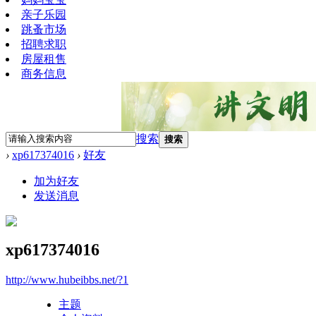
亲子乐园
跳蚤市场
招聘求职
房屋租售
商务信息
搜索
搜索
›
xp617374016
›
好友
加为好友
发送消息
xp617374016
http://www.hubeibbs.net/?1
主题