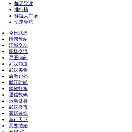
每天导读
排行榜
群组大广场
快速导航
今日武汉
情感驿站
江城交友
职场交流
寻医问药
武汉知道
武汉美食
旅游户外
武汉时尚
购物打折
通信数码
运动健身
武汉楼市
家居装饰
车行天下
我要结婚
妈妈宝宝